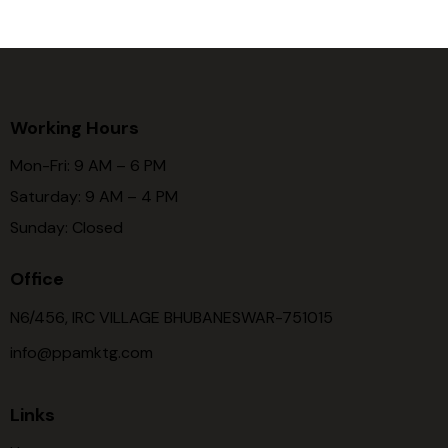
Working Hours
Mon-Fri: 9 AM – 6 PM
Saturday: 9 AM – 4 PM
Sunday: Closed
Office
N6/456, IRC VILLAGE BHUBANESWAR-751015
info@ppamktg.com
Links