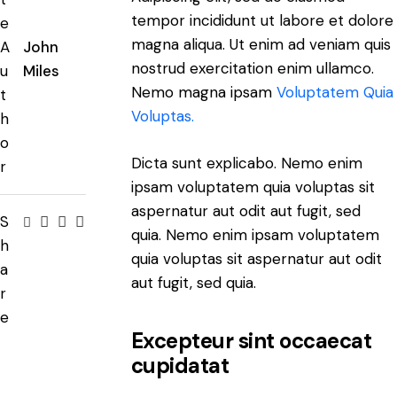
tempor incididunt ut labore et dolore
e
magna aliqua. Ut enim ad veniam quis
A
John
nostrud exercitation enim ullamco.
u
Miles
Nemo magna ipsam
Voluptatem Quia
t
Voluptas.
h
o
Dicta sunt explicabo. Nemo enim
r
ipsam voluptatem quia voluptas sit
aspernatur aut odit aut fugit, sed
S
quia. Nemo enim ipsam voluptatem
h
quia voluptas sit aspernatur aut odit
a
aut fugit, sed quia.
r
e
Excepteur sint occaecat
cupidatat