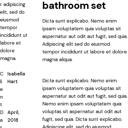
bathroom set
r adipiscing
elit, sed do
eiusmod
Dicta sunt explicabo. Nemo enim
tempor
ipsam voluptatem quia voluptas sit
incididunt ut
aspernatur aut odit aut fugit, sed quia.
labore et
Adipiscing elit sed do eiusmod
dolore
tempor incididunt ut labore et dolore
magna.
magna aliqua.
C
Isabella
Dicta sunt explicabo. Nemo enim
li
Hart
ipsam voluptatem quia voluptas sit
e
aspernatur aut odit aut fugit, sed quia.
n
Nemo enim ipsam voluptatem quia
t
voluptas sit aspernatur aut odit aut
D
April,
fugit, sed quia. Dicta sunt explicabo.
a
2018
Adipiscing elit, sed do eiusmod
t